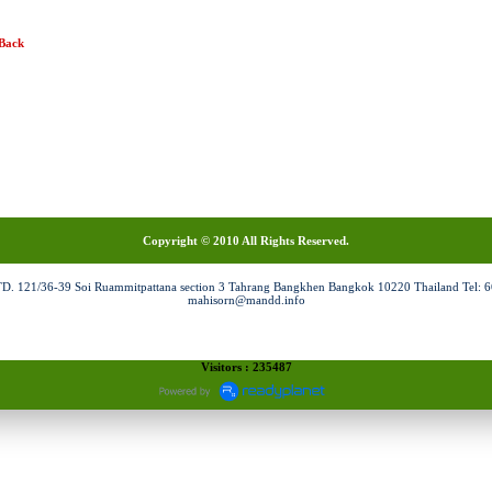
 Back
Copyright © 2010 All Rights Reserved.
/36-39 Soi Ruammitpattana section 3 Tahrang Bangkhen Bangkok 10220 Thailand Tel: 662
mahisorn@mandd.info
Visitors : 235487