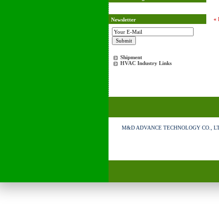
«
Newsletter
Shipment
HVAC Industry Links
M&D ADVANCE TECHNOLOGY CO., LTD. 121