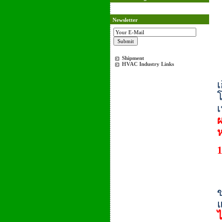
Newsletter
Shipment
HVAC Industry Links
เ
โ
เ
ผ
ข
ไ